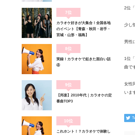
2位
7位
カラオケ好きが大集合！全国各地
少し
のイベント【青森・秋田・岩手・
宮城・山形・福島】
男性
8位
1位
実録！カラオケで起きた面白い話
④
曲で
女性
9位
いま
【邦楽】2010年代｜カラオケの定
番曲TOP3
T
10位
これホント！？カラオケで体験し