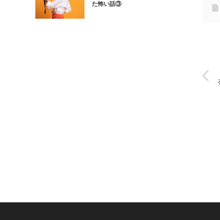
た怖い話③