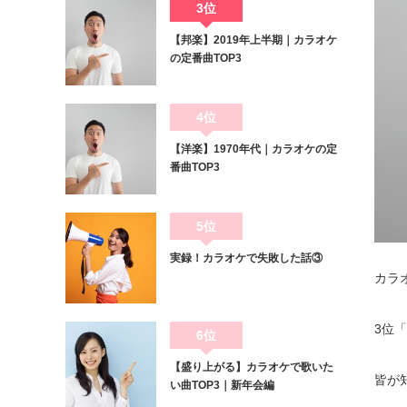
3位
【邦楽】2019年上半期｜カラオケ
の定番曲TOP3
4位
【洋楽】1970年代｜カラオケの定
番曲TOP3
5位
実録！カラオケで失敗した話③
カラ
3位
6位
【盛り上がる】カラオケで歌いた
皆が
い曲TOP3｜新年会編