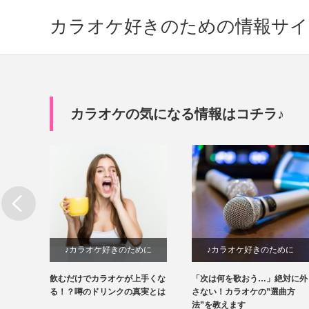
カラオケ好きのための情報サイ
カラオケの気になる情報はコチラ♪
めに
♪カラオケ好きのために
♪カラオケ好きのために
際どう
飲むだけでカラオケが上手くな
「次は何を歌おう…」絶対に外
いてみ
る！？噂のドリンクの真実とは
さない！カラオケの”選曲方
法”を教えます