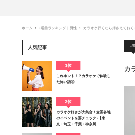
ホーム
♪選曲ランキング｜男性
カラオケ行くなら押さえておくべ
♪
人気記事
1位
カ
これホント！？カラオケで体験し
た怖い話④
2位
カラオケ好きが大集合！全国各地
のイベントを要チェック♪【東
京・埼玉・千葉・神奈川…