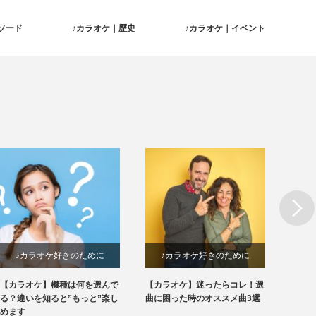
ソード
♪カラオケ｜歴史
♪カラオケ｜イベント
Next
♪カラオケ好きのために
♪カラオケ好きのために
♪
【カラオケ】機種は何を選んで
【カラオケ】迷ったらコレ！選
こんな
る？違いを知ると”もっと”楽し
曲に困った時のオススメ曲3選
された
めます
ます