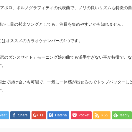
「アポロ」ポルノグラフィティの代表曲で、ノリの良いリズムも特徴の
懐かし目の邦楽ソングとしても、注目を集めやすいかも知れません。
にはオススメのカラオケナンバーの1つです。
「恋のダンスサイト」モーニング娘の曲でも派手すぎない事が特徴で、
す。
同士で掛け合いも可能で、一気に一体感が出せるのでトップバッターに
す。
weet
Share
+1
Hatena
Pocket
RSS
feedly