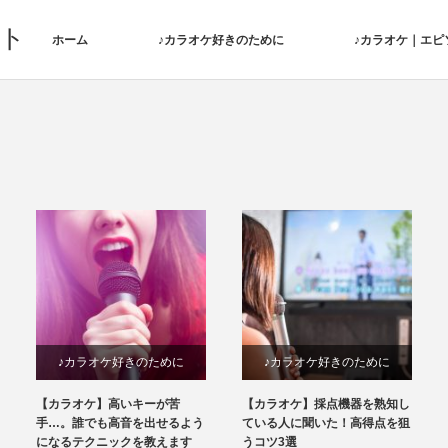
ト
ホーム
♪カラオケ好きのために
♪カラオケ｜エピ
♪カラオケ好きのために
♪カラオケ好きのために
【カラオケ】高いキーが苦
【カラオケ】採点機器を熟知し
手…。誰でも高音を出せるよう
ている人に聞いた！高得点を狙
になるテクニックを教えます
うコツ3選