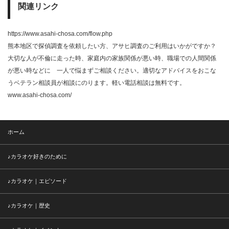
関連リンク
https://www.asahi-chosa.com/flow.php
熊本地区で探偵調査を依頼したい方、アサヒ調査のご利用はいかがですか？
大切な人が不倫に走った時、家庭内の家族関係が悪い時、職場での人間関係
が悪い時などに 一人で悩まずご相談ください。適切なアドバイスをおこな
うベテラン相談員が相談にのります。軽い電話相談は無料です。
www.asahi-chosa.com/
ホーム
♪カラオケ好きのために
♪カラオケ｜エピソード
♪カラオケ｜歴史