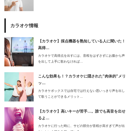
カラオケ情報
【カラオケ】採点機器を熟知している人に聞いた！
高得…
カラオケで高得点を出すには、音程をはずさずにお腹から声
を出して上手に歌わなければ…
こんな効果も！？カラオケに隠された”肉体的”メリ
ッ…
カラオケボックスでは自宅では行えない思いっきり声を出し
て歌うことができるメリット…
【カラオケ】高いキーが苦手…。誰でも高音を出せ
るよ…
カラオケに行った時に、サビの部分が音程が高すぎて声が出