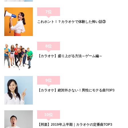
7位
これホント！？カラオケで体験した怖い話③
8位
【カラオケ】盛り上がる方法～ゲーム編～
9位
【カラオケ】絶対外さない！男性にモテる曲TOP3
10位
【邦楽】2019年上半期｜カラオケの定番曲TOP3