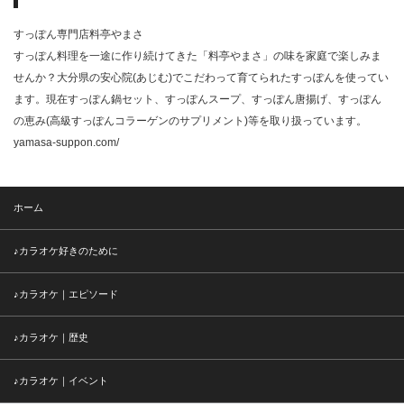
すっぽん専門店料亭やまさ
すっぽん料理を一途に作り続けてきた「料亭やまさ」の味を家庭で楽しみま
せんか？大分県の安心院(あじむ)でこだわって育てられたすっぽんを使ってい
ます。現在すっぽん鍋セット、すっぽんスープ、すっぽん唐揚げ、すっぽん
の恵み(高級すっぽんコラーゲンのサプリメント)等を取り扱っています。
yamasa-suppon.com/
ホーム
♪カラオケ好きのために
♪カラオケ｜エピソード
♪カラオケ｜歴史
♪カラオケ｜イベント