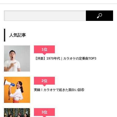
人気記事
1位
【洋楽】1970年代｜カラオケの定番曲TOP3
2位
実録！カラオケで起きた面白い話④
3位