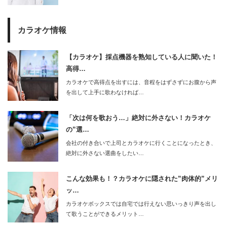
カラオケ情報
【カラオケ】採点機器を熟知している人に聞いた！
高得…
カラオケで高得点を出すには、音程をはずさずにお腹から声
を出して上手に歌わなければ…
「次は何を歌おう…」絶対に外さない！カラオケ
の”選…
会社の付き合いで上司とカラオケに行くことになったとき、
絶対に外さない選曲をしたい…
こんな効果も！？カラオケに隠された”肉体的”メリ
ッ…
カラオケボックスでは自宅では行えない思いっきり声を出し
て歌うことができるメリット…