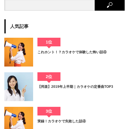
人気記事
1位
これホント！？カラオケで体験した怖い話④
2位
【邦楽】2019年上半期｜カラオケの定番曲TOP3
3位
実録！カラオケで失敗した話④