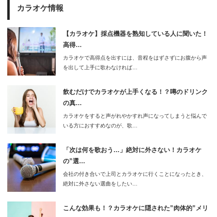
カラオケ情報
【カラオケ】採点機器を熟知している人に聞いた！
高得…
カラオケで高得点を出すには、音程をはずさずにお腹から声
を出して上手に歌わなければ…
飲むだけでカラオケが上手くなる！？噂のドリンク
の真…
カラオケをすると声がれやかすれ声になってしまうと悩んで
いる方におすすめなのが、歌…
「次は何を歌おう…」絶対に外さない！カラオケ
の”選…
会社の付き合いで上司とカラオケに行くことになったとき、
絶対に外さない選曲をしたい…
こんな効果も！？カラオケに隠された”肉体的”メリ