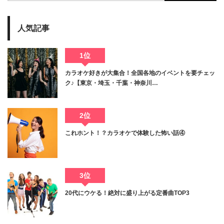
人気記事
1位
カラオケ好きが大集合！全国各地のイベントを要チェッ
ク♪【東京・埼玉・千葉・神奈川…
2位
これホント！？カラオケで体験した怖い話④
3位
20代にウケる！絶対に盛り上がる定番曲TOP3