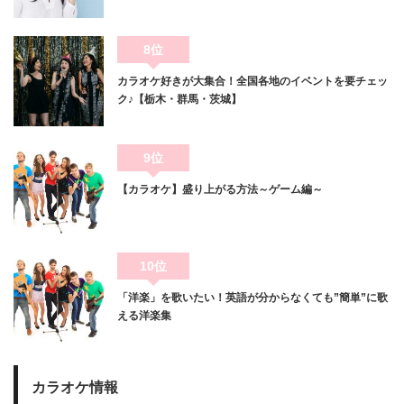
8位
カラオケ好きが大集合！全国各地のイベントを要チェッ
ク♪【栃木・群馬・茨城】
9位
【カラオケ】盛り上がる方法～ゲーム編～
10位
「洋楽」を歌いたい！英語が分からなくても”簡単”に歌
える洋楽集
カラオケ情報