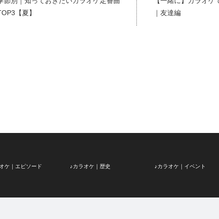
季節別｜知っておきたいカラオケ定番曲
【一緒に】カラオケで
TOP3【夏】
｜友達編
ラオケ｜エピソード
♪カラオケ｜歴史
♪カラオケ｜イベント