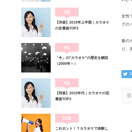
7位
女性
【洋楽】2019年上半期｜カラオケ
グの
の定番曲TOP3
春の
8位
り、
「今」の”カラオケ”の歴史を解説
（2000年～）
T
9位
【邦楽】2010年代｜カラオケの定
番曲TOP3
10位
これホント！？カラオケで体験し