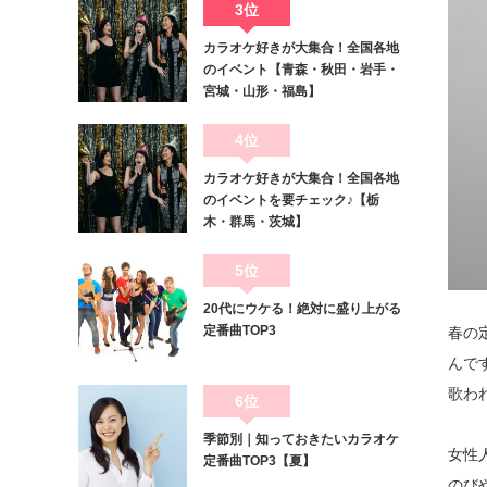
3位
カラオケ好きが大集合！全国各地
のイベント【青森・秋田・岩手・
宮城・山形・福島】
4位
カラオケ好きが大集合！全国各地
のイベントを要チェック♪【栃
木・群馬・茨城】
5位
20代にウケる！絶対に盛り上がる
定番曲TOP3
春の
んで
歌わ
6位
季節別｜知っておきたいカラオケ
女性
定番曲TOP3【夏】
のび