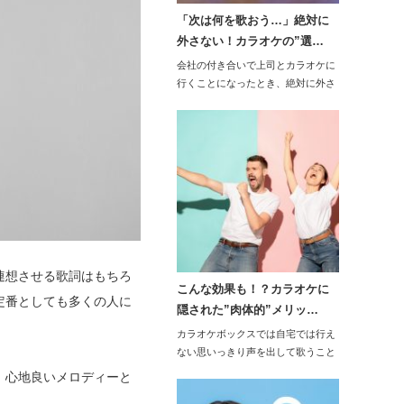
「次は何を歌おう…」絶対に
外さない！カラオケの”選…
会社の付き合いで上司とカラオケに
行くことになったとき、絶対に外さ
ない選曲をしたい…
連想させる歌詞はもちろ
こんな効果も！？カラオケに
定番としても多くの人に
隠された”肉体的”メリッ…
カラオケボックスでは自宅では行え
ない思いっきり声を出して歌うこと
ができるメリット…
、心地良いメロディーと