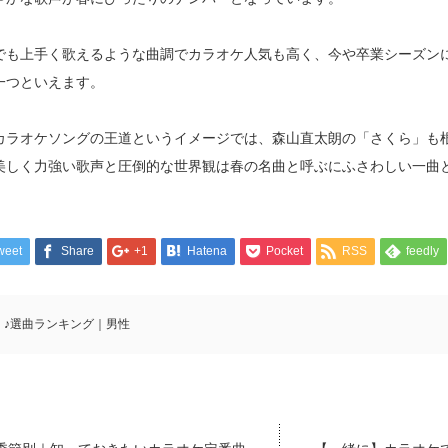
でも上手く歌えるような曲調でカラオケ人気も高く、今や卒業シーズン
一つといえます。
カラオケソングの王道というイメージでは、森山直太朗の「さくら」も
美しく力強い歌声と圧倒的な世界観は春の名曲と呼ぶにふさわしい一曲
weet
Share
+1
Hatena
Pocket
RSS
feedly
♪選曲ランキング｜男性