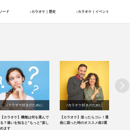
ソード
♪カラオケ｜歴史
♪カラオケ｜イベント
Next
♪カラオケ好きのために
♪カラオケ好きのために
♪
【カラオケ】機種は何を選んで
【カラオケ】迷ったらコレ！選
こんな
る？違いを知ると”もっと”楽し
曲に困った時のオススメ曲3選
された
めます
ます