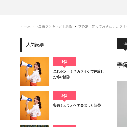
ホーム
♪選曲ランキング｜男性
季節別｜知っておきたいカラオケ
♪
人気記事
1位
季
これホント！？カラオケで体験し
た怖い話④
2位
実録！カラオケで失敗した話③