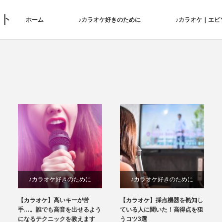
ト
ホーム
♪カラオケ好きのために
♪カラオケ｜エピ
♪カラオケ好きのために
♪カラオケ好きのために
【カラオケ】高いキーが苦
【カラオケ】採点機器を熟知し
手…。誰でも高音を出せるよう
ている人に聞いた！高得点を狙
になるテクニックを教えます
うコツ3選