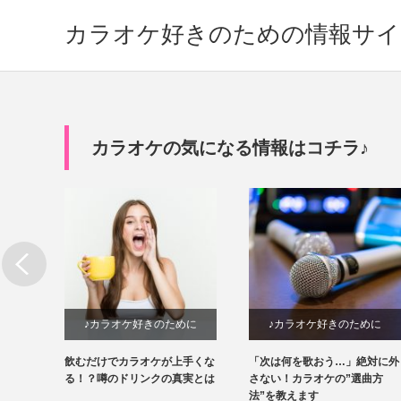
カラオケ好きのための情報サイ
カラオケの気になる情報はコチラ♪
めに
♪カラオケ好きのために
♪カラオケ好きのために
際どう
飲むだけでカラオケが上手くな
「次は何を歌おう…」絶対に外
いてみ
る！？噂のドリンクの真実とは
さない！カラオケの”選曲方
法”を教えます