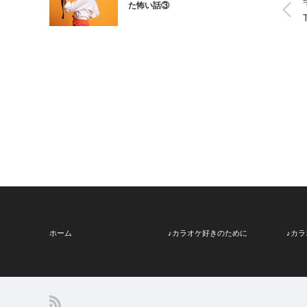
た怖い話③
ホーム
♪カラオケ好きのために
♪カ