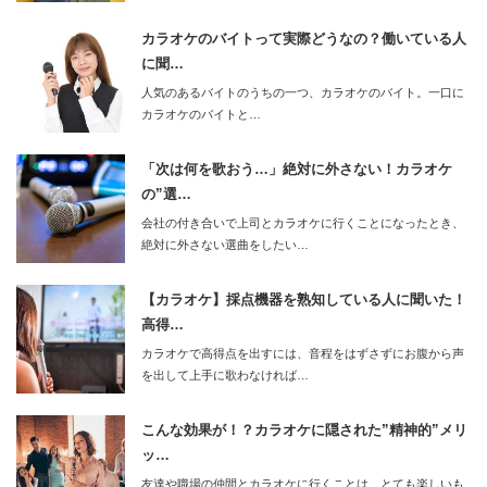
カラオケのバイトって実際どうなの？働いている人
に聞…
人気のあるバイトのうちの一つ、カラオケのバイト。一口に
カラオケのバイトと…
「次は何を歌おう…」絶対に外さない！カラオケ
の”選…
会社の付き合いで上司とカラオケに行くことになったとき、
絶対に外さない選曲をしたい…
【カラオケ】採点機器を熟知している人に聞いた！
高得…
カラオケで高得点を出すには、音程をはずさずにお腹から声
を出して上手に歌わなければ…
こんな効果が！？カラオケに隠された”精神的”メリ
ッ…
友達や職場の仲間とカラオケに行くことは、とても楽しいも