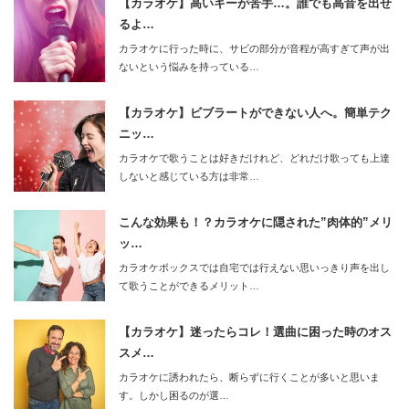
【カラオケ】高いキーが苦手…。誰でも高音を出せ
るよ…
カラオケに行った時に、サビの部分が音程が高すぎて声が出
ないという悩みを持っている…
【カラオケ】ビブラートができない人へ。簡単テク
ニッ…
カラオケで歌うことは好きだけれど、どれだけ歌っても上達
しないと感じている方は非常…
こんな効果も！？カラオケに隠された”肉体的”メリ
ッ…
カラオケボックスでは自宅では行えない思いっきり声を出し
て歌うことができるメリット…
【カラオケ】迷ったらコレ！選曲に困った時のオス
スメ…
カラオケに誘われたら、断らずに行くことが多いと思いま
す。しかし困るのが選…