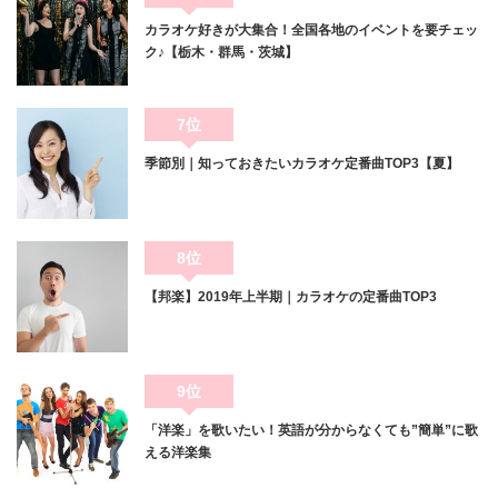
カラオケ好きが大集合！全国各地のイベントを要チェッ
ク♪【栃木・群馬・茨城】
7位
季節別｜知っておきたいカラオケ定番曲TOP3【夏】
8位
【邦楽】2019年上半期｜カラオケの定番曲TOP3
9位
「洋楽」を歌いたい！英語が分からなくても”簡単”に歌
える洋楽集